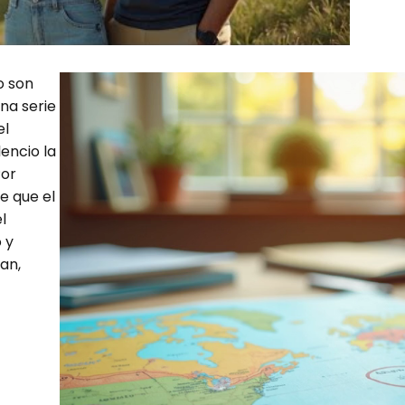
o son
una serie
el
encio la
Por
e que el
l
 y
an,