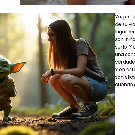
Ya, por 
de su vi
lugar má
son: niñ
serlo. Y
una sens
verdade
Y en es
son ello
duende q