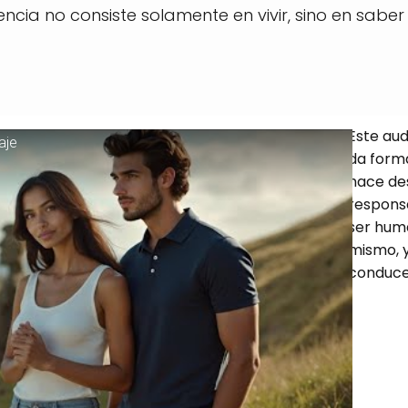
tencia no consiste solamente en vivir, sino en saber
Este aud
aje
da forma
hace des
responsa
ser hum
mismo, y
conduce 