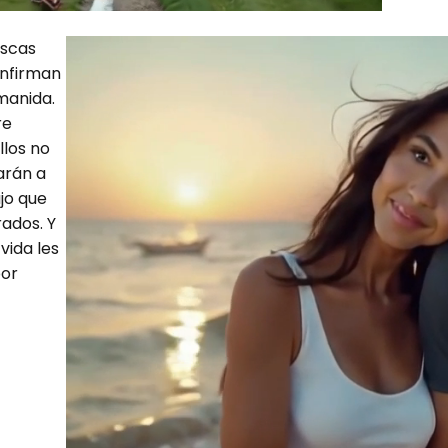
uscas
onfirman
manida.
re
llos no
varán a
ajo que
ados. Y
 vida les
por