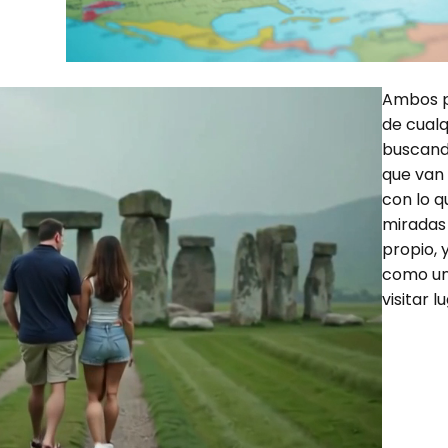
Ambos pr
de cual
buscando
que van
con lo q
miradas 
propio,
como un
visitar 