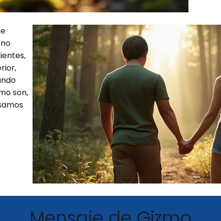
be
 no
ientes,
rior,
ando
mo son,
nsamos
Mensaje de Gizmo