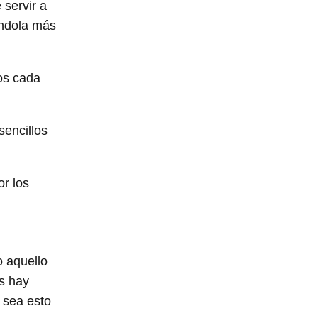
 servir a
éndola más
os cada
sencillos
r los
o aquello
s hay
 sea esto