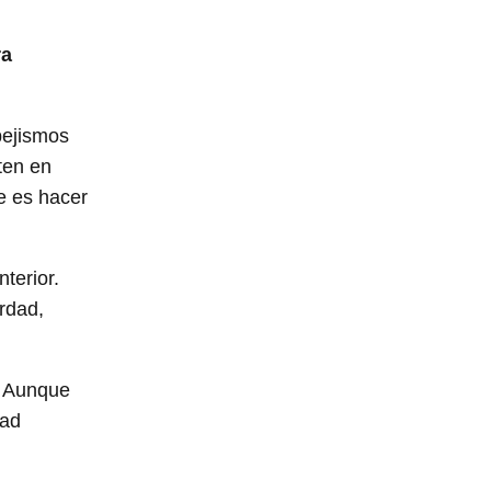
ra
pejismos
ten en
e es hacer
terior.
rdad,
. Aunque
dad