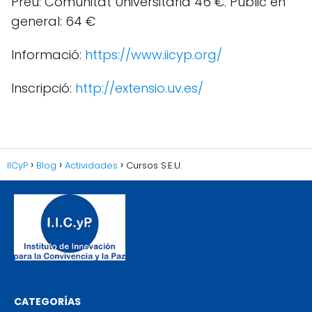
Preu: Comunitat Universitària 46 €. Públic en
general: 64 €
Informació:
https://www.iicyp.org/
Inscripció:
http://extensio.uv.es/
IICyP
Blog
Actividades
Cursos S.E.U.
CATEGORÍAS