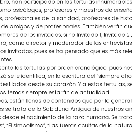
ro, han participado en las tertulias innumerable
como psicólogos, profesores y maestros de enseñ
, profesionales de la sanidad, profesores de histori
. de amigos y de profesionales. También verán qu
mbres de los invitados, si no Invitado 1, Invitado 2 ,
, como director y moderador de las entrevistas. 
 los invitados, pues se ha pensado que es más re
ntes.
nscrito las tertulias por orden cronológico, pues 
ó se le identifica, en la escritura del “siempre aho
, destilados desde su corazón. Y a estas tertulias,
os temas siempre estarán de actualidad.
s, están llenas de contenidos que por lo general
 se trata de la Sabiduría Antigua de nuestros anc
 desde el nacimiento de la raza humana. Se tra
, “El simbolismo”, “Las fueras ocultas de la natura